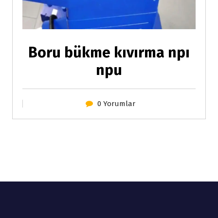
Boru bükme kıvırma npı
npu
0 Yorumlar