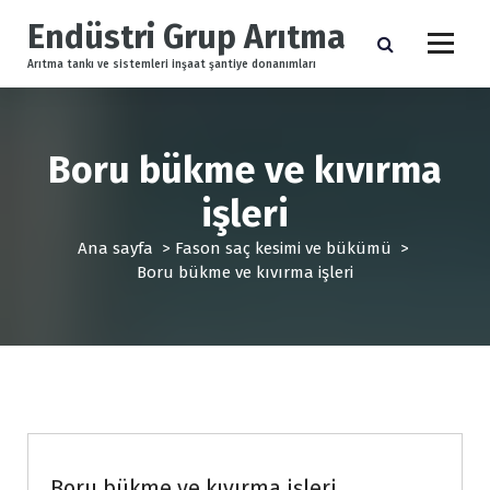
İ
Endüstri Grup Arıtma
ç
e
Arıtma tankı ve sistemleri inşaat şantiye donanımları
r
i
ğ
e
Boru bükme ve kıvırma
g
işleri
e
ç
Ana sayfa
>
Fason saç kesimi ve bükümü
>
Boru bükme ve kıvırma işleri
Fason saç kesimi ve bükümü
Boru bükme ve kıvırma işleri