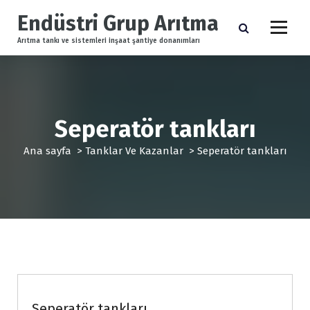
İ
Endüstri Grup Arıtma
ç
e
Arıtma tankı ve sistemleri inşaat şantiye donanımları
r
i
ğ
e
g
Seperatör tankları
e
ç
Ana sayfa
>
Tanklar Ve Kazanlar
>
Seperatör tankları
Tanklar Ve Kazanlar
Seperatör tankları