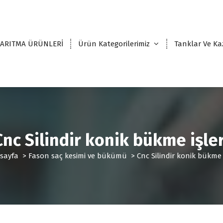
 ARITMA ÜRÜNLERİ
Ürün Kategorilerimiz
Tanklar Ve Ka
Cnc Silindir konik bükme işler
sayfa
>
Fason saç kesimi ve bükümü
>
Cnc Silindir konik bükme i