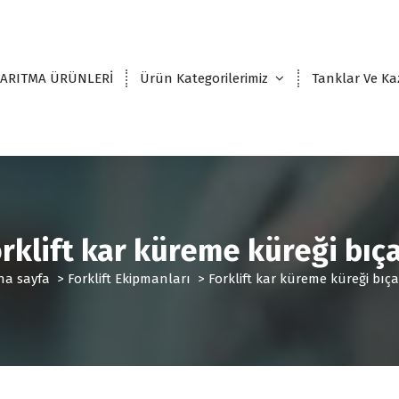
 ARITMA ÜRÜNLERİ
Ürün Kategorilerimiz
Tanklar Ve Ka
rklift kar küreme küreği bıç
na sayfa
>
Forklift Ekipmanları
>
Forklift kar küreme küreği bıça