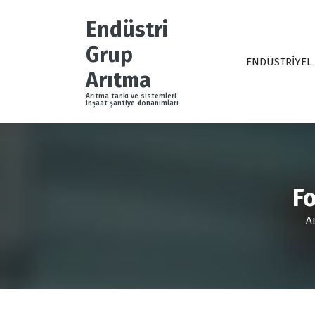
İ
ç
Endüstri
e
Grup
r
ENDÜSTRİYEL
i
Arıtma
ğ
Arıtma tankı ve sistemleri
e
inşaat şantiye donanımları
g
e
ç
Fo
A