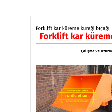
Forklift Ekipmanları
Forklift kar küreme küreği bıçağı
Forklift kar kürem
Çalışma ve oturma