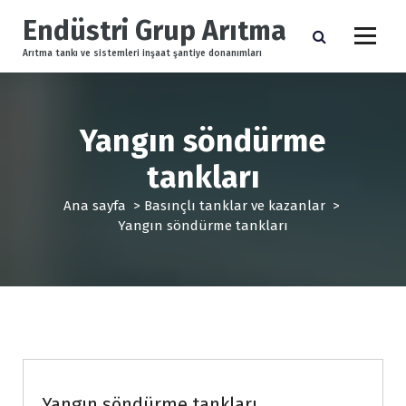
İ
Endüstri Grup Arıtma
ç
e
Arıtma tankı ve sistemleri inşaat şantiye donanımları
r
i
ğ
e
Yangın söndürme
g
tankları
e
ç
Ana sayfa
>
Basınçlı tanklar ve kazanlar
>
Yangın söndürme tankları
Basınçlı tanklar ve kazanlar
Yangın söndürme tankları