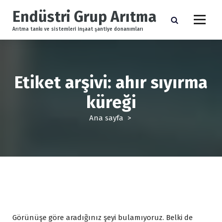
İ
Endüstri Grup Arıtma
ç
e
Arıtma tankı ve sistemleri inşaat şantiye donanımları
r
i
ğ
e
Etiket arşivi: ahır sıyırma
g
e
küreği
ç
Ana sayfa
>
Görünüşe göre aradığınız şeyi bulamıyoruz. Belki de