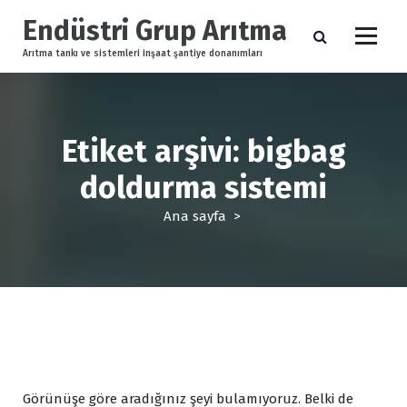
İ
Endüstri Grup Arıtma
ç
e
Arıtma tankı ve sistemleri inşaat şantiye donanımları
r
i
ğ
e
Etiket arşivi: bigbag
g
e
doldurma sistemi
ç
Ana sayfa
>
Görünüşe göre aradığınız şeyi bulamıyoruz. Belki de