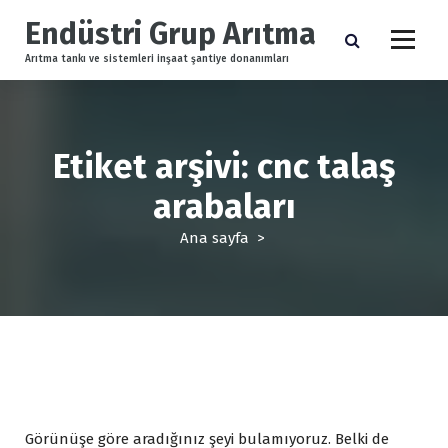
İ
Endüstri Grup Arıtma
ç
e
Arıtma tankı ve sistemleri inşaat şantiye donanımları
r
i
ğ
e
Etiket arşivi: cnc talaş
g
e
arabaları
ç
Ana sayfa
>
Görünüşe göre aradığınız şeyi bulamıyoruz. Belki de