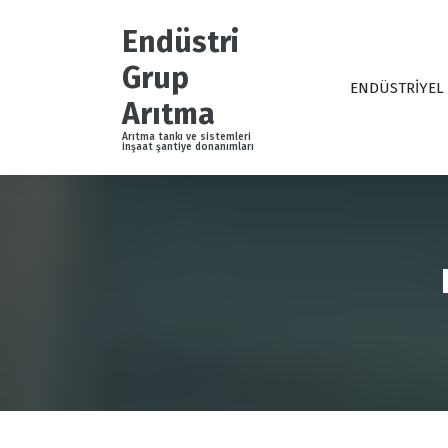
İ
ç
Endüstri
e
Grup
r
ENDÜSTRİYEL
i
Arıtma
ğ
Arıtma tankı ve sistemleri
e
inşaat şantiye donanımları
g
e
ç