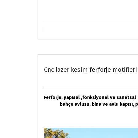
Fason saç kesimi ve bükümü
Cnc lazer kesim ferforje motifleri
Ferforje; yapısal ,fonksiyonel ve sanatsal
bahçe avlusu, bina ve avlu kapısı,