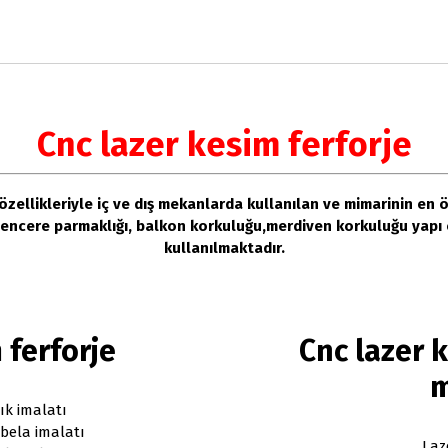
Cnc lazer kesim ferforje
 özellikleriyle iç ve dış mekanlarda kullanılan ve mimarinin en 
 pencere parmaklığı, balkon korkuluğu,merdiven korkuluğu yapı 
kullanılmaktadır.
 ferforje
Cnc lazer 
m
ık imalatı
bela imalatı
Laz