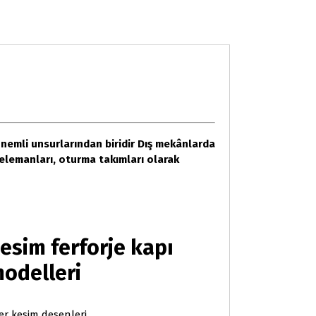
önemli unsurlarından biridir Dış mekânlarda
elemanları, oturma takımları olarak
kesim ferforje kapı
odelleri
er kesim desenleri