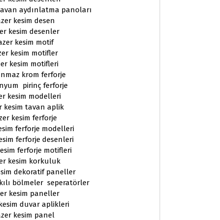
tavan aydınlatma panoları
zer kesim desen
er kesim desenler
azer kesim motif
er kesim motifler
er kesim motifleri
nmaz krom ferforje
nyum pirinç ferforje
er kesim modelleri
r kesim tavan aplik
zer kesim ferforje
esim ferforje modelleri
esim ferforje desenleri
esim ferforje motifleri
er kesim korkuluk
sim dekoratif paneller
kılı bölmeler seperatörler
er kesim paneller
kesim duvar aplikleri
zer kesim panel