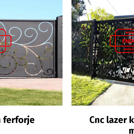
 ferforje
Cnc lazer 
m