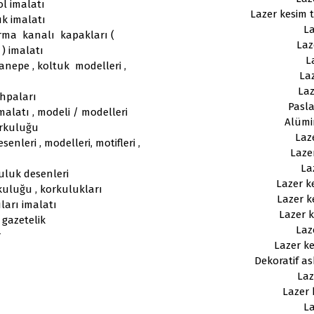
ol imalatı
Lazer kesim 
uk imalatı
La
ırma kanalı kapakları (
Laz
 ) imalatı
L
kanepe , koltuk modelleri ,
Laz
Laz
hpaları
Pasla
malatı , modeli / modelleri
Alümi
orkuluğu
Laz
senleri , modelleri, motifleri ,
Laze
La
uluk desenleri
Lazer k
kuluğu , korkulukları
Lazer k
ıları imalatı
Lazer k
 gazetelik
Laz
r
Lazer ke
Dekoratif as
Laz
Lazer 
La