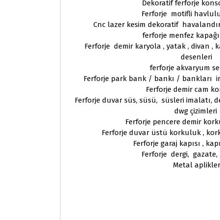
Dekoratif ferforje kons
Ferforje motifli havlul
Cnc lazer kesim dekoratif havaland
ferforje menfez kapağı
Ferforje demir karyola , yatak , divan , 
desenleri
ferforje akvaryum se
Ferforje park bank / bankı / bankları i
Ferforje demir cam k
Ferforje duvar süs, süsü, süsleri imalatı, de
dwg çizimleri
Ferforje pencere demir kork
Ferforje duvar üstü korkuluk , kor
Ferforje garaj kapısı , kap
Ferforje dergi, gazate,
Metal aplikle