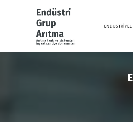
İ
ç
Endüstri
e
Grup
r
ENDÜSTRİYEL
i
Arıtma
ğ
Arıtma tankı ve sistemleri
e
inşaat şantiye donanımları
g
e
ç
E