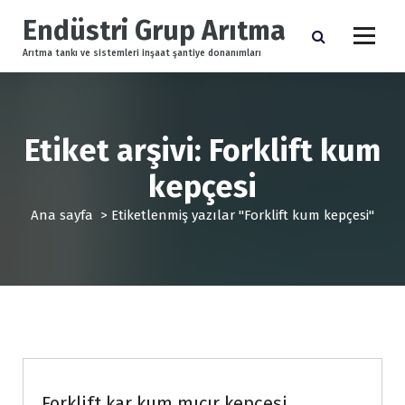
İ
Endüstri Grup Arıtma
ç
e
Arıtma tankı ve sistemleri inşaat şantiye donanımları
r
i
ğ
e
Etiket arşivi: Forklift kum
g
e
kepçesi
ç
Ana sayfa
>
Etiketlenmiş yazılar "Forklift kum kepçesi"
Forklift Ekipmanları
Forklift kar kum mıcır kepçesi