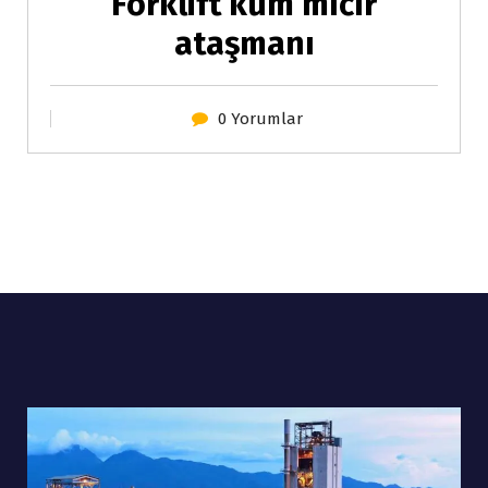
Forklift kum mıcır
ataşmanı
0 Yorumlar