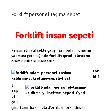
Forklift personel taşıma sepeti
Forklift insan sepeti
Personelin yüksekte çalışması, bakım, onarım
yapması gerektiğinde
forklift çatalı platform
olarak kullanılmaktadır.
For
klif
t
sep
eti
çalı
şma
tamir bakım platform
ları forkliftinizin