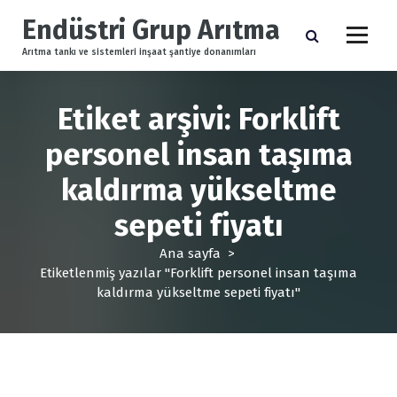
İ
Endüstri Grup Arıtma
ç
e
Arıtma tankı ve sistemleri inşaat şantiye donanımları
r
i
ğ
Etiket arşivi: Forklift
e
personel insan taşıma
g
e
kaldırma yükseltme
ç
sepeti fiyatı
Ana sayfa
>
Etiketlenmiş yazılar "Forklift personel insan taşıma
kaldırma yükseltme sepeti fiyatı"
Forklift Ekipmanları