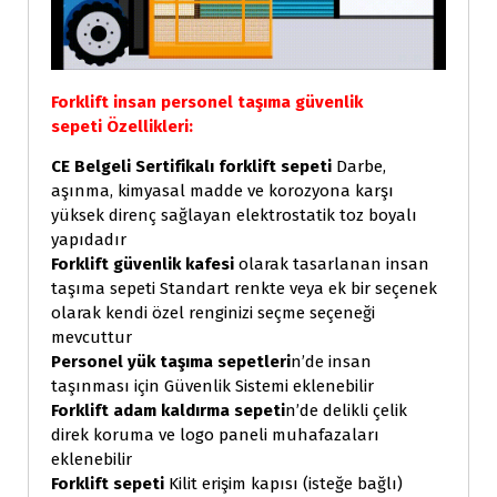
Forklift insan personel taşıma güvenlik
sepeti
Özellikleri:
CE Belgeli Sertifikalı forklift sepeti
Darbe,
aşınma, kimyasal madde ve korozyona karşı
yüksek direnç sağlayan elektrostatik toz boyalı
yapıdadır
Forklift güvenlik kafesi
olarak tasarlanan insan
taşıma sepeti Standart renkte veya ek bir seçenek
olarak kendi özel renginizi seçme seçeneği
mevcuttur
Personel yük taşıma sepetleri
n’de insan
taşınması için Güvenlik Sistemi eklenebilir
Forklift adam kaldırma sepeti
n’de delikli çelik
direk koruma ve logo paneli muhafazaları
eklenebilir
Forklift sepeti
Kilit erişim kapısı (isteğe bağlı)