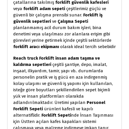
çatallarına takılmış
forklift güvenlik kafesleri
veya
forklift adam sepeti
çeşitlerimiz güçlü ve
güvenli bir çalışma prensibi sunar.
Forklift iş
güvenlik sepetleri
ve
Çalışma Sepeti
planlanmamış acil durum bakım işleri, bina
denetimi veya ulaşılması zor alanlara erişim gibi
görevleri yerine getirmek içinde çeşitli sektörlerde
forklift aracı ekipmanı
olarak ideal tercih sebebidir
Reach truck
Forklift insan adam taşıma ve
kaldırma sepetleri
çeşitli şantiye, depo, imalat,
inşaat, ilkyardım, tamir, yapı vb.. duruml
arda
personelin pratik ve iş gücü en aza indirgenmiş
kolay ulaşımı ve güvenli iş yapımı için kullanılan,
isteğe göre boyutları şekillendirilen sepet biçimli
yük ve
insan platformları olarakda
adlandırılmaktadır. Üretimi yapılan
Personel
Forklift Sepeti
ürünleri kafesli ve kapılı
alternatiflidir.
Forklift Sepeti
nde İnsan Taşınması
için Üs
tten açılan kafes kapakları sistemi
çalışmaya veya malzeme indirmeye imkan tanır.