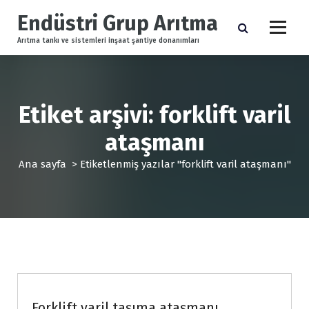
İ
Endüstri Grup Arıtma
ç
e
Arıtma tankı ve sistemleri inşaat şantiye donanımları
r
i
ğ
e
Etiket arşivi: forklift varil
g
e
ataşmanı
ç
Ana sayfa
>
Etiketlenmiş yazılar "forklift varil ataşmanı"
Forklift Ekipmanları
Forklift varil taşıma ataşmanı