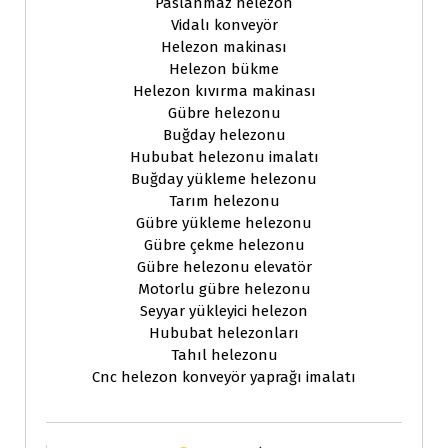
Paslanmaz helezon
Vidalı konveyör
Helezon makinası
Helezon bükme
Helezon kıvırma makinası
Gübre helezonu
Buğday helezonu
Hububat helezonu imalatı
Buğday yükleme helezonu
Tarım helezonu
Gübre yükleme helezonu
Gübre çekme helezonu
Gübre helezonu elevatör
Motorlu gübre helezonu
Seyyar yükleyici helezon
Hububat helezonları
Tahıl helezonu
Cnc helezon konveyör yaprağı imalatı