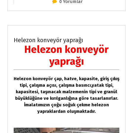
0 Yorumlar
Konveyörler ve elevatörler
Helezon konveyör yaprağı
Helezon konveyör
yaprağı
Helezon konveyör çap, hatve, kapasite, giriş çıkış
tipi, çalışma açısı, çalışma basıncı,yatak tipi,
kapasitesi, taşınacak malzemenin tipi ve granül
büyüklüğüne ve kırılganlığına göre tasarlanırlar.
İmalatımızın çoğu soğuk çekme helezon
yapraklardan oluşmaktadır.