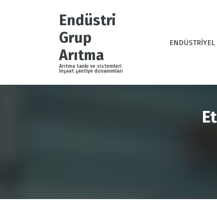
İ
ç
Endüstri
e
Grup
r
ENDÜSTRİYEL
i
Arıtma
ğ
Arıtma tankı ve sistemleri
e
inşaat şantiye donanımları
g
e
ç
Et