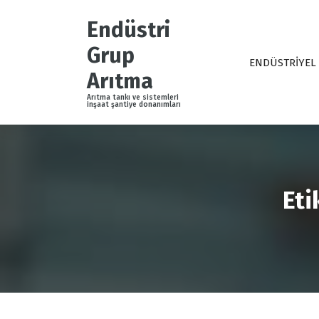
İ
ç
Endüstri
e
Grup
r
ENDÜSTRİYEL
i
Arıtma
ğ
Arıtma tankı ve sistemleri
e
inşaat şantiye donanımları
g
e
ç
Eti