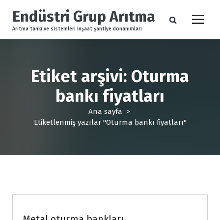
İ
Endüstri Grup Arıtma
ç
e
Arıtma tankı ve sistemleri inşaat şantiye donanımları
r
i
ğ
e
Etiket arşivi: Oturma
g
bankı fiyatları
e
ç
Ana sayfa
>
Etiketlenmiş yazılar "Oturma bankı fiyatları"
Kent içi metal ürünler
Metal oturma bankları