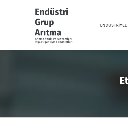
İ
ç
Endüstri
e
Grup
r
ENDÜSTRİYEL
i
Arıtma
ğ
Arıtma tankı ve sistemleri
e
inşaat şantiye donanımları
g
e
ç
E