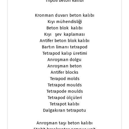
Tripoli beton kalıbı
Kronman duvarı beton kalıbı
Kıyı mühendisliği
Beton blok kalıbı
Kıyı şev kaplaması
Antifer beton blok kalıbı
Bartın limanı tetrapod
Tetrapod kalıp üretimi
Anroşman dolgu
Anroşman beton
Antifer blocks
Terapod molds
Tetrapod moulds
Tetrapode moulds
Tetrapod ölçüleri
Tetrapot kalıbı
Dalgakıran tetrapotu
Anroşman taşı beton kalıbı