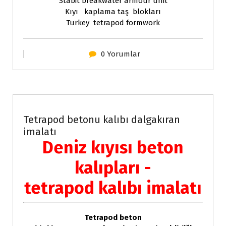
Stabit breakwater armour unit
Kıyı kaplama taş blokları
Turkey tetrapod formwork
0 Yorumlar
Çelik konstruksiyon
Tetrapod betonu kalıbı dalgakıran
imalatı
Deniz kıyısı beton
kalıpları -
tetrapod kalıbı imalatı
Tetrapod beton