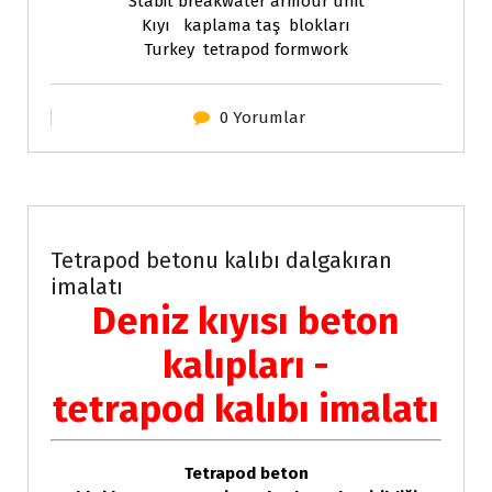
Stabit breakwater armour unit
Kıyı kaplama taş blokları
Turkey tetrapod formwork
0 Yorumlar
Çelik konstruksiyon
Tetrapod betonu kalıbı dalgakıran
imalatı
Deniz kıyısı beton
kalıpları -
tetrapod kalıbı imalatı
Tetrapod beton