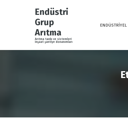
İ
ç
Endüstri
e
Grup
r
ENDÜSTRİYEL
i
Arıtma
ğ
Arıtma tankı ve sistemleri
e
inşaat şantiye donanımları
g
e
ç
E