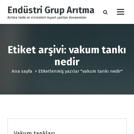
İ
Endüstri Grup Arıtma
ç
e
Arıtma tankı ve sistemleri inşaat şantiye donanımları
r
i
ğ
e
Etiket arşivi: vakum tankı
g
e
nedir
ç
Ana sayfa
>
Etiketlenmiş yazılar "vakum tankı nedir"
Basınçlı tanklar ve kazanlar
Vakum tankları