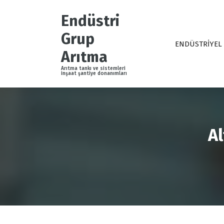
İ
ç
Endüstri
e
Grup
r
ENDÜSTRİYEL
i
Arıtma
ğ
Arıtma tankı ve sistemleri
e
inşaat şantiye donanımları
g
e
ç
Al