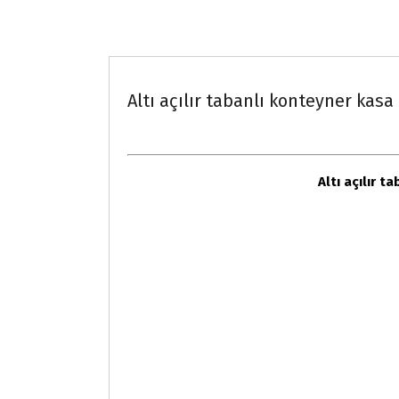
Endüstriyel kasa ve konteynerlar
Altı açılır tabanlı konteyner kasa
Altı açılır t