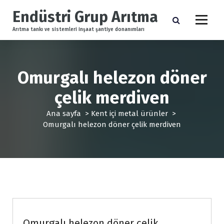
İ
Endüstri Grup Arıtma
ç
e
Arıtma tankı ve sistemleri inşaat şantiye donanımları
r
i
ğ
e
Omurgalı helezon döner
g
çelik merdiven
e
ç
Ana sayfa
>
Kent içi metal ürünler
>
Omurgalı helezon döner çelik merdiven
Kent içi metal ürünler
Omurgalı helezon döner çelik