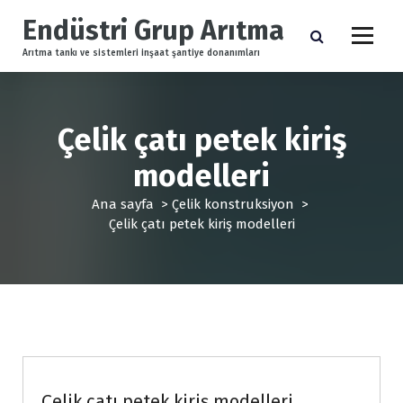
İ
Endüstri Grup Arıtma
ç
e
Arıtma tankı ve sistemleri inşaat şantiye donanımları
r
i
ğ
e
Çelik çatı petek kiriş
g
modelleri
e
ç
Ana sayfa
>
Çelik konstruksiyon
>
Çelik çatı petek kiriş modelleri
Çelik konstruksiyon
Çelik çatı petek kiriş modelleri