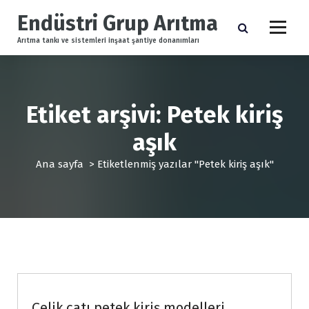
İ
Endüstri Grup Arıtma
ç
e
Arıtma tankı ve sistemleri inşaat şantiye donanımları
r
i
ğ
e
Etiket arşivi: Petek kiriş
g
e
aşık
ç
Ana sayfa
>
Etiketlenmiş yazılar "Petek kiriş aşık"
Çelik konstruksiyon
Çelik çatı petek kiriş modelleri